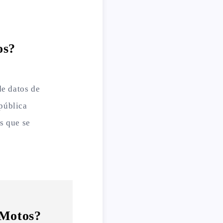
os?
de datos de
epública
os que se
 Motos?