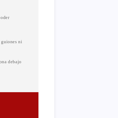
poder
 guiones ni
iona debajo
?