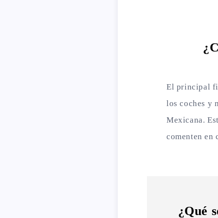
¿C
El principal 
los coches y m
Mexicana. Esto
comenten en c
¿Qué s