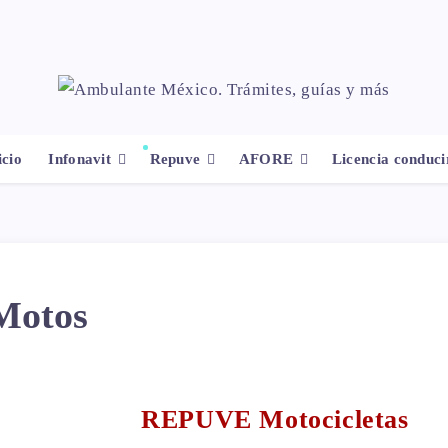
icio
Infonavit
Repuve
AFORE
Licencia conduci
Motos
REPUVE Motocicletas