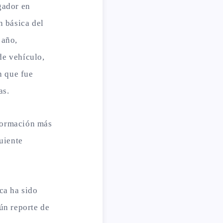
gador en
n básica del
 año,
 de vehículo,
n que fue
as.
nformación más
uiente
ca ha sido
ún reporte de