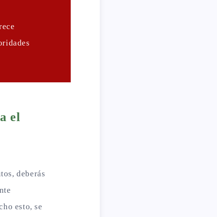
rece
toridades
a el
utos, deberás
nte
ho esto, se